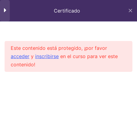
Certificado
Section 1
14
Este contenido está protegido, ¡por favor
Section 2
15
acceder
y
inscribirse
en el curso para ver este
contenido!
Section 3
10
Section 4
13
Aula virtual
Section 5
12