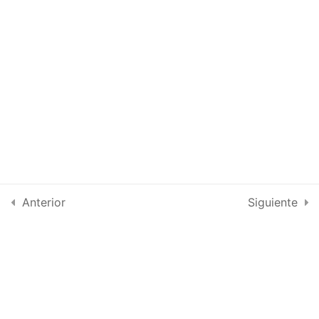
¿Necesitas Ayuda? Chatea
Anterior
Siguiente
a través del WhatsApp
Obtenga Actualizaciones Y
Manténgase Conectado:
Suscríbase A Nuestro Boletín