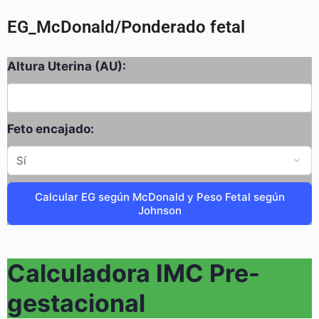
EG_McDonald/Ponderado fetal
Altura Uterina (AU):
Feto encajado:
Calcular EG según McDonald y Peso Fetal según
Johnson
Calculadora IMC Pre-
gestacional