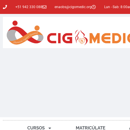
+51 942 330 088
enaobs@cigomedic.org
Lun - Sab: 8:00
CURSOS
MATRICÚLATE