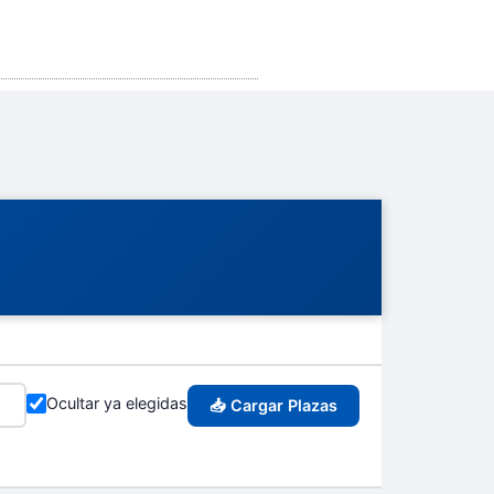
Ocultar ya elegidas
📥 Cargar Plazas