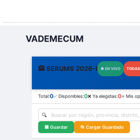
VADEMECUM
🏥 SERUMS 2026-I
● EN VIVO
TODAS
0
0
0
Total:
✅ Disponibles:
❌ Ya elegidas:
⭐ Mis op
💾 Guardar
📂 Cargar Guardado