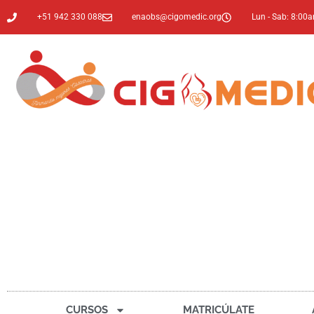
+51 942 330 088
enaobs@cigomedic.org
Lun - Sab: 8:00
CURSOS
MATRICÚLATE