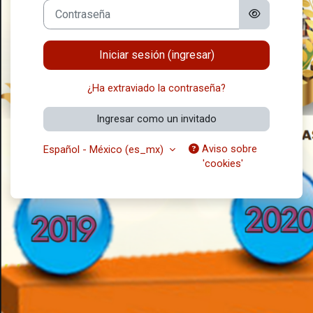
Contraseña
Iniciar sesión (ingresar)
¿Ha extraviado la contraseña?
Ingresar como un invitado
Aviso sobre
Español - México ‎(es_mx)‎
'cookies'